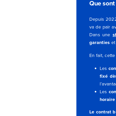
Que sont 
Depuis 2022,
va de pair 
Dans une
s
garanties
et 
En fait, cet
Les
con
fixé d
l’avant
Les
con
horaire
Le contrat b