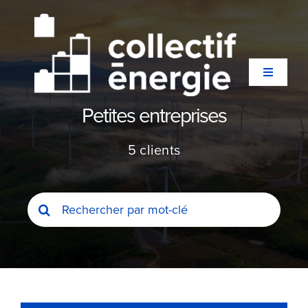
Passer
au
contenu
Toggle
Navigati
Petites entreprises
Qui sommes-nous ?
5 clients
Secteurs
Rechercher:
Expertises
Agences