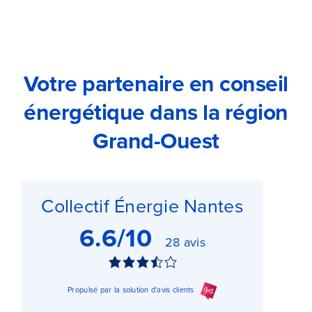
Votre partenaire en conseil
énergétique dans la région
Grand-Ouest
Collectif Énergie Nantes
6.6/10
28 avis
Note
de
Propulsé par la solution d'avis clients