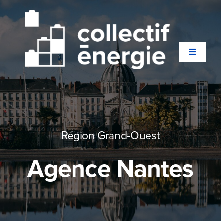
Passer
au
contenu
Toggle
Navigati
Qui sommes-nous ?
Secteurs
Région Grand-Ouest
Agence Nantes
Expertises
Agences