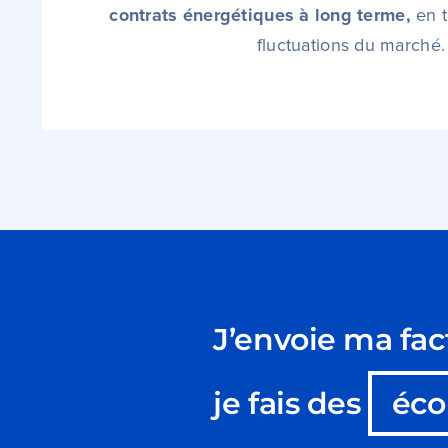
contrats énergétiques à long terme,
en t
fluctuations du marché.
J’envoie ma fac
je fais des
éco