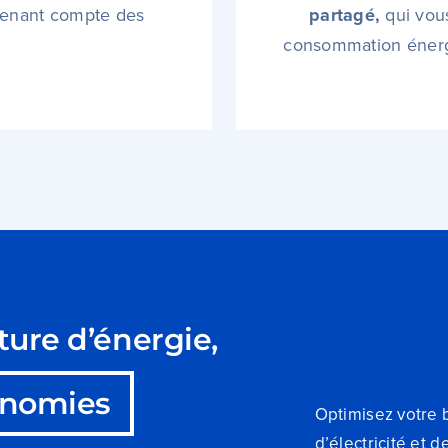
enant compte des
partagé,
qui vou
consommation éner
ture d’énergie,
nomies
Optimisez votre 
d’électricité et d