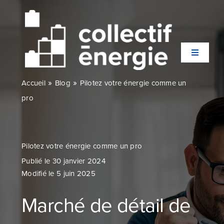
Passer
au
contenu
Toggle
Navigati
»
»
Accueil
Blog
Pilotez votre énergie comme un
Qui sommes-nous ?
pro
Secteurs
Pilotez votre énergie comme un pro
Expertises
Publié le 30 janvier 2024
Modifié le 5 juin 2025
Agences
Marché de détail de