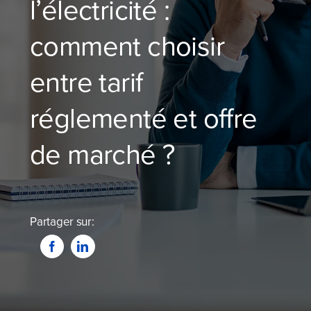
l’électricité :
Blog
comment choisir
Devenir partenaire
entre tarif
Contactez-nous
réglementé et offre
Je compare dès maintenant
de marché ?
Partager sur: