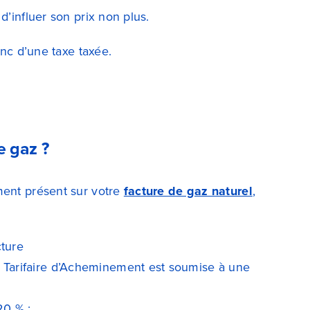
d’influer son prix non plus.
onc d’une taxe taxée.
e gaz ?
ment présent sur votre
facture de gaz naturel
,
cture
n Tarifaire d’Acheminement est soumise à une
20 % ;