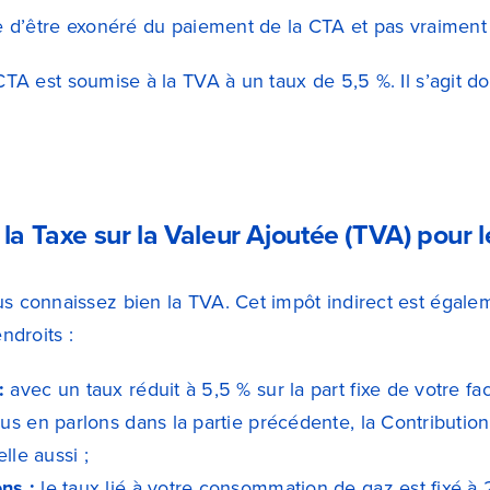
le d’être exonéré du paiement de la CTA et pas vraiment 
CTA est soumise à la TVA à un taux de 5,5 %. Il s’agit d
la Taxe sur la Valeur Ajoutée (TVA) pour l
us connaissez bien la TVA. Cet impôt indirect est égale
endroits :
:
avec un taux réduit à 5,5 % sur la part fixe de votre fa
s en parlons dans la partie précédente, la Contributio
lle aussi ;
ns :
le taux lié à votre consommation de gaz est fixé à 