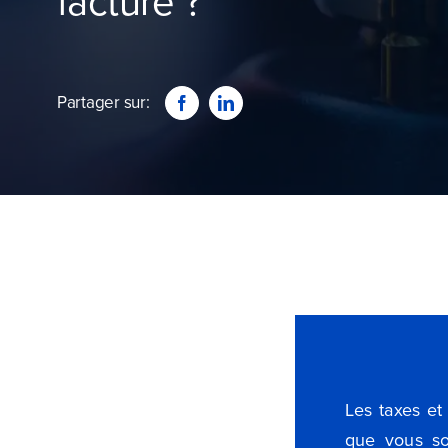
facture ?
Partager sur:
Les taxes et
que vous so