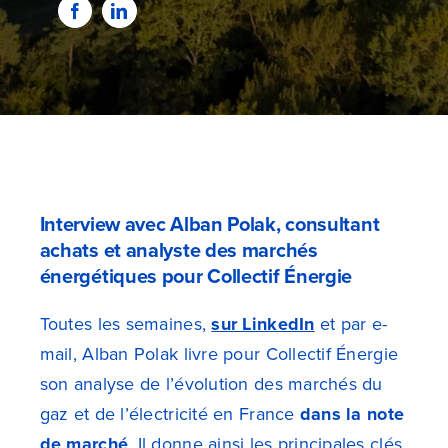
Interview avec Alban Polak, consultant
achats et analyste des marchés
énergétiques pour Collectif Énergie
Toutes les semaines,
sur LinkedIn
et par e-
mail, Alban Polak livre pour Collectif Énergie
son analyse de l’évolution des marchés du
gaz et de l’électricité en France
dans la note
de marché
. Il donne ainsi les principales clés