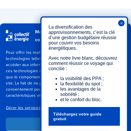
La diversification des
Qui sommes-nous ?
Mangerez-vous un peu de
approvisionnements, c’est la clé
d’une gestion budgétaire réussie
cookies ?
Secteurs
pour couvrir vos besoins
énergétiques.
Pour offrir les meilleures expériences, nous utilisons des
Avec notre livre blanc, découvrez
technologies telles que les cookies pour stocker et/ou
Expertises
comment réussir ce voyage qui
accéder aux informations des appareils. Le fait de consentir à
concilie :
ces technologies nous permettra de traiter des données telles
Blog
que le comportement de navigation ou les ID uniques sur ce
la visibilité des PPA ;
site. Le fait de ne pas consentir ou de retirer son
la flexibilité du spot ;
consentement peut avoir un effet négatif sur certaines
les avantages de la
Agences
sobriété ;
caractéristiques et fonctions.
et le confort du bloc.
Contactez-nous
Gérer les services
Téléchargez votre guide
gratuit
Mentions légales
Accepter