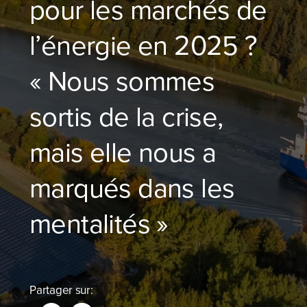
pour les marchés de
Blog
l’énergie en 2025 ?
Devenir partenaire
« Nous sommes
Contactez-nous
sortis de la crise,
Je compare dès maintenant
mais elle nous a
marqués dans les
mentalités »
Partager sur: