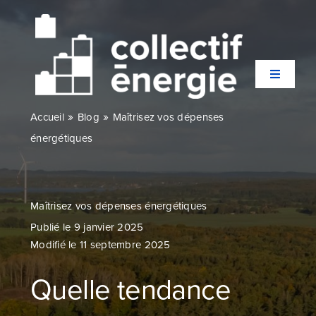
Passer
au
contenu
Toggle
Navigati
»
»
Accueil
Blog
Maîtrisez vos dépenses
Qui sommes-nous ?
énergétiques
Secteurs
Maîtrisez vos dépenses énergétiques
Expertises
Publié le 9 janvier 2025
Modifié le 11 septembre 2025
Agences
Quelle tendance