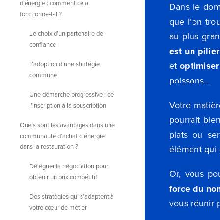
d’énergie : comment cela
Dans le doma
fonctionne-t-il ?
que l’on tro
Le choix d’un partenaire de
au plus gran
confiance
est un pilier
L’adoption d’une stratégie
et
optimiser 
commune
poissons…
Une démarche progressive : de
Votre matièr
l’inscription à la souscription
pourrait bi
Quels sont les avantages dans une
plats ou se
communauté d’achat d’énergie
dans la restauration ?
élément qui 
Déléguer la négociation pour
Or, vous po
obtenir un prix compétitif
force du no
Des stratégies qui s’adaptent à
vous réunir p
votre cœur de métier