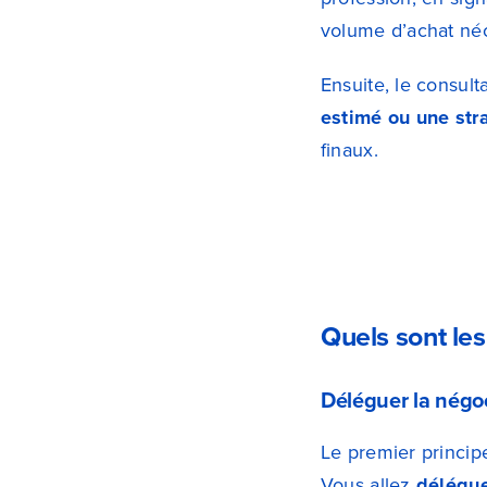
volume d’achat néc
Ensuite, le consult
estimé ou une str
finaux.
Quels sont le
Déléguer la négoc
Le premier princip
Vous allez
délégu