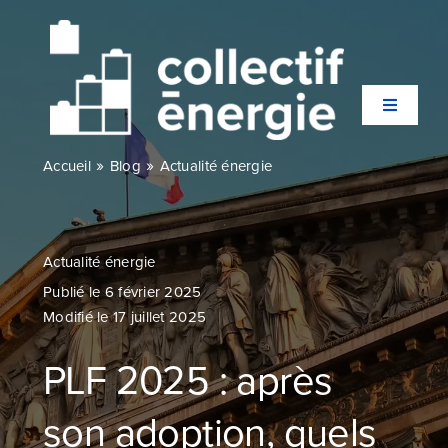
Passer
au
contenu
Toggle
Navigati
»
»
Accueil
Blog
Actualité énergie
Qui sommes-nous ?
Secteurs
Actualité énergie
Publié le 6 février 2025
Modifié le 17 juillet 2025
Expertises
PLF 2025 : après
Agences
son adoption, quels