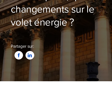
Blog
changements sur le
Devenir partenaire
volet énergie ?
Contactez-nous
Partager sur:
Je compare dès maintenant