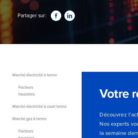
Partager sur:
Marché électricité à terme
Votre r
Facteurs
haussiers
Marché électricité à court terme
Découvrez l’act
Marché gaz à terme
Nos experts vou
Facteurs
la semaine dern
haussiers