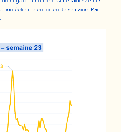
 ou négatif : un record. Cette faiblesse des
uction éolienne en milieu de semaine. Par
.