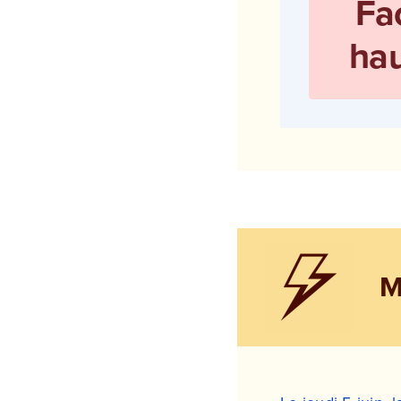
Fa
hau
M