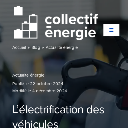
Passer
au
contenu
Toggle
Navigati
»
»
Accueil
Blog
Actualité énergie
Qui sommes-nous ?
Secteurs
Actualité énergie
Publié le 22 octobre 2024
Modifié le 4 décembre 2024
Expertises
L’électrification des
Agences
véhicules