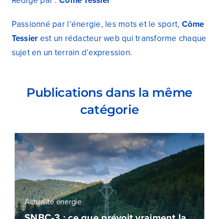
Rédigé par :
Côme Tessier
Passionné par l’énergie, les mots et le sport,
Côme
Tessier
est un rédacteur web qui transforme chaque
sujet en un terrain d’expression.
Publications dans la même
catégorie
Actualité énergie
SNBC-3 : ce que prévoit vraiment la