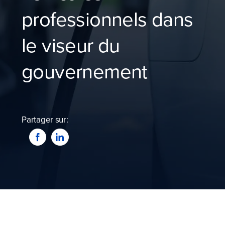
Blog
professionnels dans
Devenir partenaire
le viseur du
gouvernement
Contactez-nous
Je compare dès maintenant
Partager sur: