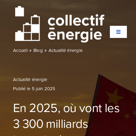
Passer
au
contenu
Toggle
Navigati
»
»
Accueil
Blog
Actualité énergie
Qui sommes-nous ?
Secteurs
Actualité énergie
Publié le 5 juin 2025
Expertises
En 2025, où vont les
Agences
3 300 milliards