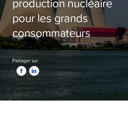
production nucléaire
Blog
pour les grands
Devenir partenaire
consommateurs
Contactez-nous
Je compare dès maintenant
Partager sur: