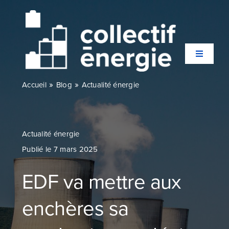
Passer
au
contenu
Toggle
Navigati
»
»
Accueil
Blog
Actualité énergie
Qui sommes-nous ?
Secteurs
Actualité énergie
Publié le 7 mars 2025
Expertises
EDF va mettre aux
Agences
enchères sa