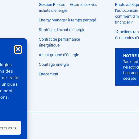
Gestion Pilotée – Externalisez vos
Photovoltaïqu
achats d’énergie
l’autoconsomm
comment dimi
Energy Manager à temps partagé
financier ?
Stratégie d’achat d’énergie
12 actions rap
économies d’
Contrat de performance
énergétique
Achat groupé d’énergie
NOTRE 
Taux rédu
logies
Courtage énergie
l’électric
ons des
boulange
Effacement
 de traiter
secrète
D uniques
ntement
ions.
férences