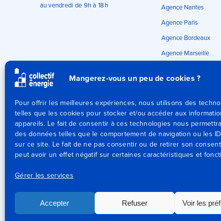
au vendredi de 9h à 18h
Agence Nantes
Agence Paris
Agence Bordeaux
Agence Marseille
Agence Lyon
Mangerez-vous un peu de cookies ?
Pour offrir les meilleures expériences, nous utilisons des techno
telles que les cookies pour stocker et/ou accéder aux informati
appareils. Le fait de consentir à ces technologies nous permettra
des données telles que le comportement de navigation ou les I
sur ce site. Le fait de ne pas consentir ou de retirer son conse
peut avoir un effet négatif sur certaines caractéristiques et fonct
Gérer les services
Collectif Énergie 2026 – Tous droits réservés
Accepter
Refuser
Voir les pré
Mentions légales
Politique de confidentialité
CGU