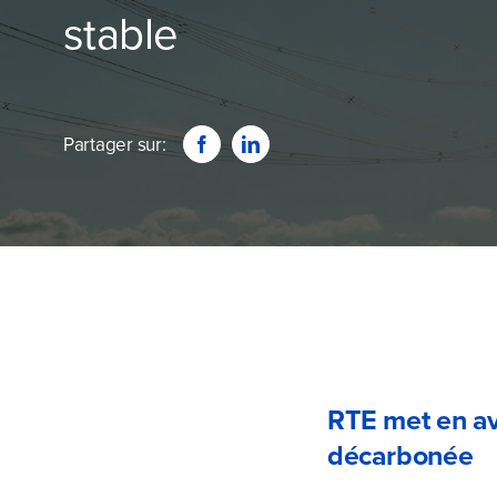
stable
Partager sur:
RTE met en av
décarbonée