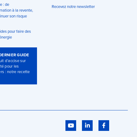
e : de
Recevez notre newsletter
ation à la revente,
nuer son risque
ides pour faire des
énergie
DERNIER GUIDE
NOTRE DERNIER GUIDE
NOT
it d’accise sur
Taux réduit d’accise sur
Taux 
ité pour les
l’électricité pour les
l’éle
rs : notre recette
boulangers : notre recette
boula
secrète
secr