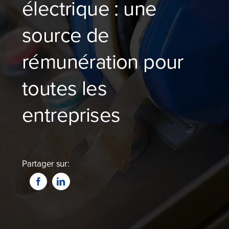
électrique : une
Blog
source de
Devenir partenaire
rémunération pour
Contactez-nous
toutes les
Je compare dès maintenant
entreprises
Partager sur: