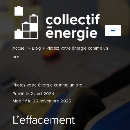
Passer
au
contenu
Toggle
Navigati
»
»
Accueil
Blog
Pilotez votre énergie comme un
Qui sommes-nous ?
pro
Secteurs
Pilotez votre énergie comme un pro
Expertises
Publié le 2 avril 2024
Modifié le 25 novembre 2025
Agences
L’effacement