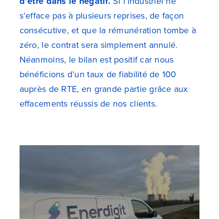
d’être dans le négatif.
Si l’industriel ne
s’efface pas à plusieurs reprises, de façon
consécutive, et que la rémunération tombe à
zéro, le contrat sera simplement annulé.
Néanmoins, le bilan est positif car nous
bénéficions d’un taux de fiabilité de 100
auprès de RTE, en grande partie grâce aux
effacements réussis de nos clients.