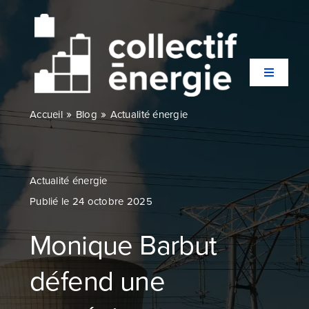
Passer
au
contenu
Toggle
Navigati
»
»
Accueil
Blog
Actualité énergie
Qui sommes-nous ?
Secteurs
Actualité énergie
Publié le 24 octobre 2025
Expertises
Monique Barbut
Agences
défend une