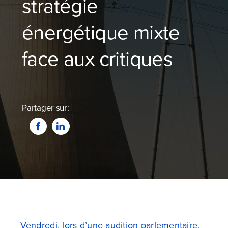
stratégie
Blog
énergétique mixte
Devenir partenaire
face aux critiques
Contactez-nous
Je compare dès maintenant
Partager sur:
Vendredi, lors d’une audition parlementaire,