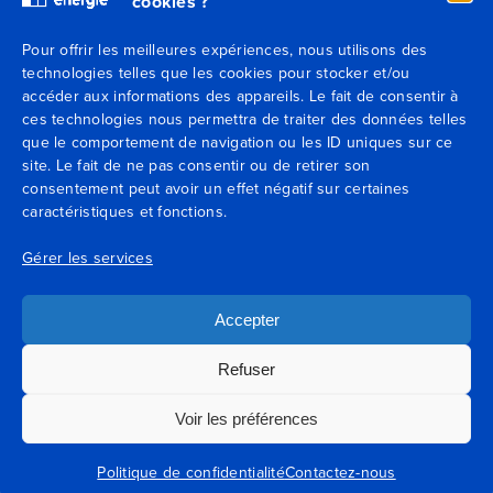
cookies ?
Secteurs
Pour offrir les meilleures expériences, nous utilisons des
technologies telles que les cookies pour stocker et/ou
Expertises
accéder aux informations des appareils. Le fait de consentir à
ces technologies nous permettra de traiter des données telles
Blog
que le comportement de navigation ou les ID uniques sur ce
site. Le fait de ne pas consentir ou de retirer son
consentement peut avoir un effet négatif sur certaines
Agences
caractéristiques et fonctions.
Contactez-nous
Gérer les services
Mentions légales
Accepter
Conditions générales de vente
Refuser
Voir les préférences
Conditions générales d’utilisation
Politique de confidentialité
Contactez-nous