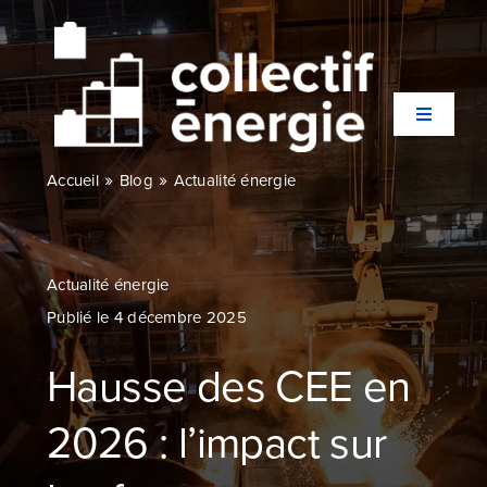
Passer
au
contenu
Toggle
Navigati
»
»
Accueil
Blog
Actualité énergie
Qui sommes-nous ?
Secteurs
Actualité énergie
Publié le 4 décembre 2025
Expertises
Hausse des CEE en
Agences
2026 : l’impact sur