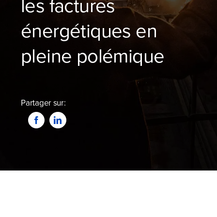
les factures
Blog
énergétiques en
Devenir partenaire
pleine polémique
Contactez-nous
Je compare dès maintenant
Partager sur: