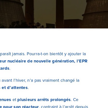
araît jamais. Pourra-t-on bientôt y ajouter la
eur nucléaire de nouvelle génération, l’EPR
tards
.
avant l’hiver, n’a pas vraiment changé la
 et d’attentes
.
enues
et
plusieurs arrêts prolongés
. Ce
e pour son réacteur
, contraint à l’arrêt depuis