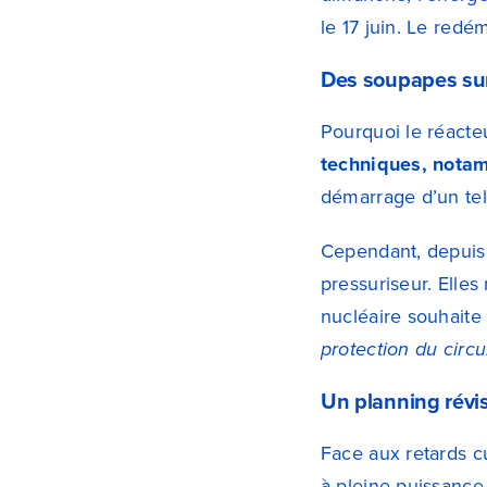
le 17 juin. Le red
Des soupapes sur
Pourquoi le réacteu
techniques, notam
démarrage d’un tel 
Cependant, depuis c
pressuriseur. Elles
nucléaire souhait
protection du circu
Un planning révi
Face aux retards 
à pleine puissance