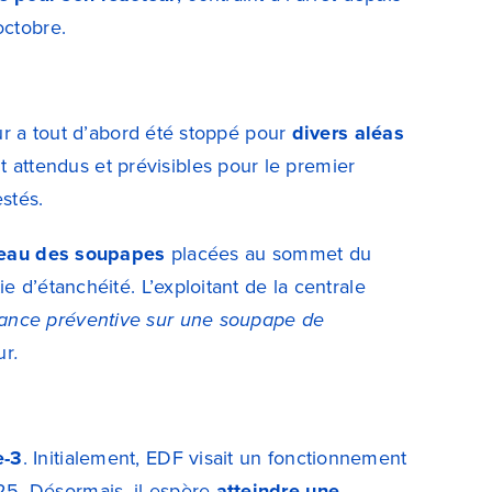
octobre.
eur a tout d’abord été stoppé pour
divers aléas
 attendus et prévisibles pour le premier
stés.
veau des soupapes
placées au sommet du
e d’étanchéité. L’exploitant de la centrale
nance préventive sur une soupape de
ur
.
e-3
. Initialement, EDF visait un fonctionnement
25. Désormais, il espère
atteindre une