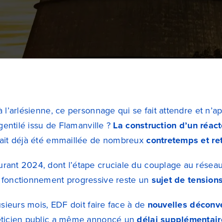
 l’arlésienne, ce personnage qui se fait attendre et n’app
 gentilé issu de Flamanville ?
La construction d’un réact
vait déjà été emmaillée de nombreux
contretemps et re
ant 2024, dont l’étape cruciale du couplage au réseau 
 fonctionnement progressive reste un
sujet de tensions
usieurs mois, EDF doit faire face à de
nouvelles déconv
éticien public a même annoncé un
délai supplémentair