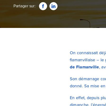
Partager sur:
On connaissait déjà
flamanvillaise – le
de Flamanville
, a
Son démarrage cour
donné. Sa mise en
En effet, depuis pl
dimanche, l’énerg