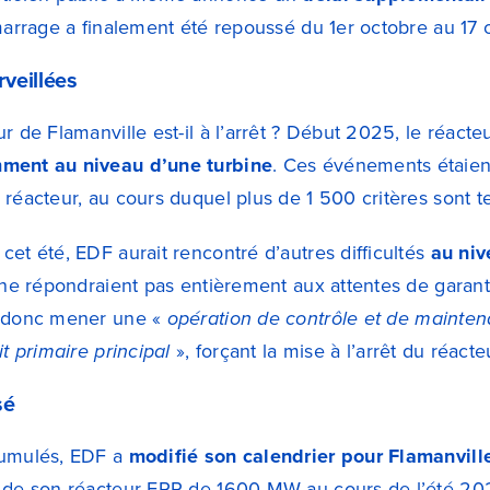
émarrage a finalement été repoussé du 1er octobre au 17 
veillées
r de Flamanville est-il à l’arrêt ? Début 2025, le réact
ment au niveau d’une turbine
. Ces événements étaient
réacteur, au cours duquel plus de 1 500 critères sont te
et été, EDF aurait rencontré d’autres difficultés
au ni
 ne répondraient pas entièrement aux attentes de garanti
e donc mener une «
opération de contrôle et de mainte
it primaire principal
», forçant la mise à l’arrêt du réacte
sé
cumulés, EDF a
modifié son calendrier pour Flamanvill
 de son réacteur EPR de 1600 MW au cours de l’été 20