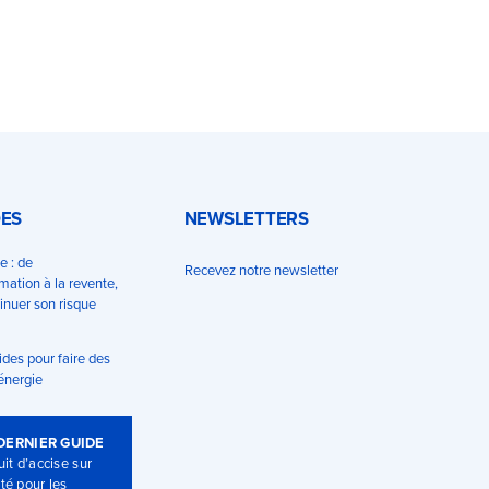
DES
NEWSLETTERS
e : de
Recevez notre newsletter
ation à la revente,
nuer son risque
ides pour faire des
énergie
DERNIER GUIDE
NOTRE DERNIER GUIDE
NOT
it d’accise sur
Taux réduit d’accise sur
Taux 
ité pour les
l’électricité pour les
l’éle