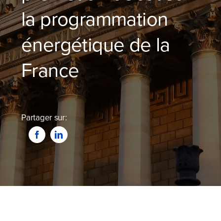
Blog
la programmation
Devenir partenaire
énergétique de la
France
Contactez-nous
Je compare dès maintenant
Partager sur: