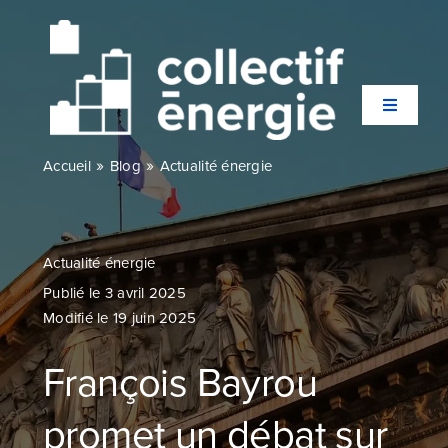
Passer
au
contenu
Toggle
Navigati
»
»
Accueil
Blog
Actualité énergie
Qui sommes-nous ?
Secteurs
Actualité énergie
Publié le 3 avril 2025
Modifié le 19 juin 2025
Expertises
François Bayrou
Agences
promet un débat sur