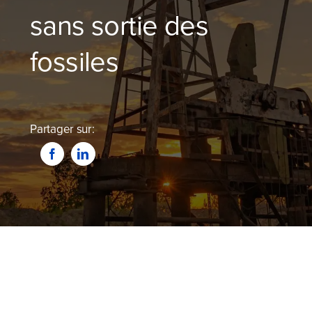
Blog
sans sortie des
Devenir partenaire
fossiles
Contactez-nous
Partager sur:
Je compare dès maintenant