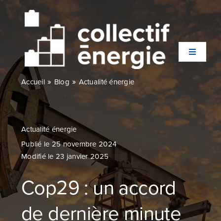
Passer
au
contenu
Toggle
Navigati
»
»
Accueil
Blog
Actualité énergie
Qui sommes-nous ?
Secteurs
Actualité énergie
Publié le 25 novembre 2024
Modifié le 23 janvier 2025
Expertises
Cop29 : un accord
Agences
de dernière minute