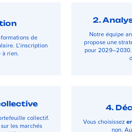
2. Analy
ption
Notre équipe ana
nformations de
propose une strat
aire. L’inscription
pour 2029–2030. 
à rien.
d
ollective
4. Déc
tefeuille collectif.
Vous choisissez
en
 sur les marchés
non. Au