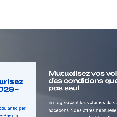
Mutualisez vos vo
des conditions que
urisez
pas seul
2029–
En regroupant les volumes de 
il, anticiper
accédons à des offres habituell
otéger la