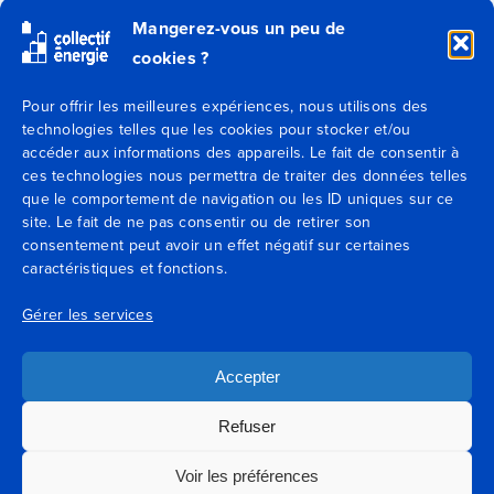
Qui sommes-nous ?
Mangerez-vous un peu de
cookies ?
Secteurs
Pour offrir les meilleures expériences, nous utilisons des
technologies telles que les cookies pour stocker et/ou
Expertises
accéder aux informations des appareils. Le fait de consentir à
ces technologies nous permettra de traiter des données telles
Blog
que le comportement de navigation ou les ID uniques sur ce
site. Le fait de ne pas consentir ou de retirer son
consentement peut avoir un effet négatif sur certaines
Agences
caractéristiques et fonctions.
Contactez-nous
Gérer les services
Mentions légales
Accepter
Conditions générales de vente
Refuser
Voir les préférences
Conditions générales d’utilisation