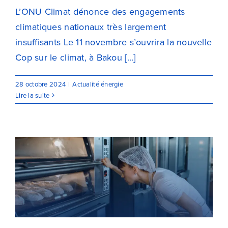
L’ONU Climat dénonce des engagements
climatiques nationaux très largement
insuffisants Le 11 novembre s’ouvrira la nouvelle
Cop sur le climat, à Bakou [...]
28 octobre 2024
|
Actualité énergie
Lire la suite
Boulangeries : 4 astuces pour
réduire votre facture d’électricité