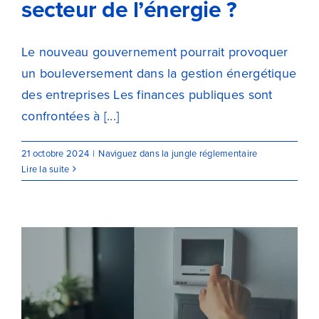
secteur de l’énergie ?
Le nouveau gouvernement pourrait provoquer
un bouleversement dans la gestion énergétique
des entreprises Les finances publiques sont
confrontées à [...]
21 octobre 2024
|
Naviguez dans la jungle réglementaire
Lire la suite
Le gouvernement annonce une
nouvelle campagne de
promotion de la sobriété