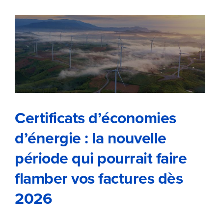
Certificats d’économies
d’énergie : la nouvelle période
qui pourrait faire flamber vos
factures dès 2026
Certificats d’économies
d’énergie : la nouvelle
période qui pourrait faire
flamber vos factures dès
2026