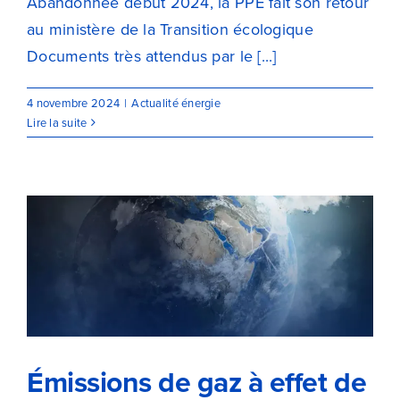
Abandonnée début 2024, la PPE fait son retour
au ministère de la Transition écologique
Documents très attendus par le [...]
4 novembre 2024
|
Actualité énergie
Lire la suite
Émissions de gaz à effet de
serre : l’UE enregistre une
baisse historique de 8,3% en
2023
Émissions de gaz à effet de