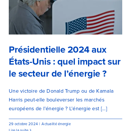
Présidentielle 2024 aux États-
Unis : quel impact sur le secteur
de l’énergie ?
Présidentielle 2024 aux
États-Unis : quel impact sur
le secteur de l’énergie ?
Une victoire de Donald Trump ou de Kamala
Harris peut-elle bouleverser les marchés
européens de l’énergie ? L’énergie est [...]
29 octobre 2024
|
Actualité énergie
Lire la suite