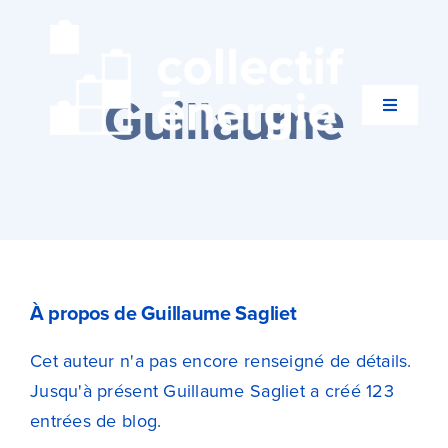
Passer
au
contenu
Guillaume
Toggle
Navigati
Qui sommes-nous ?
Secteurs
À propos de
Guillaume Sagliet
Expertises
Cet auteur n'a pas encore renseigné de détails.
Agences
Jusqu'à présent Guillaume Sagliet a créé 123
entrées de blog.