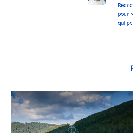
Rédact
pour r
qui pe