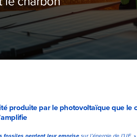
t le charbon
cité produite par le photovoltaïque que le 
amplifie
 fossiles perdent leur emprise
sur l’énergie de l’UE.
»