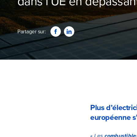
dans l’UE en dépassan
Partager sur:
Plus d’électri
européenne s’
«
Les
combustibles