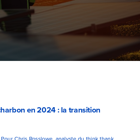
charbon en 2024 : la transition
 Pour Chris Rosslowe, analyste du think thank