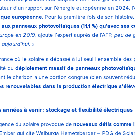
uteur d’un rapport sur l’énergie européenne en 2024,
tique européenne
. Pour la première fois de son histoir
e aux panneaux photovoltaïques (11,1 %) qu’avec ses c
Europe en 2019
, ajoute l’expert auprès de l’AFP,
peu de g
à aujourd’hui.
»
ance où le solaire a dépassé à lui seul l’ensemble des p
fité du
déploiement massif de panneaux photovoltaïq
nt le charbon a une portion congrue (bien souvent rédu
es renouvelables dans la production électrique s’él
 années à venir : stockage et flexibilité électriques
gence du solaire provoque de
nouveaux défis comme l
d’Ember qui cite Walburga Hemetsberger – PDG de Solar