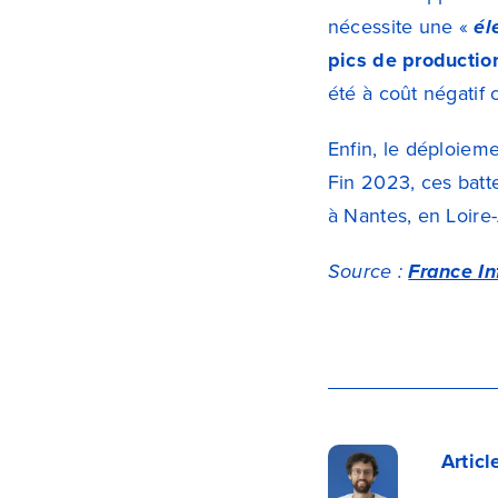
nécessite une «
él
pics de productio
été à coût négatif
Enfin, le déploiem
Fin 2023, ces batte
à Nantes, en Loire
Source :
France In
Artic